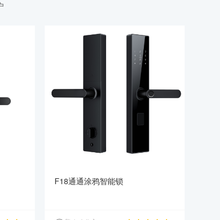
户
F18通通涂鸦智能锁