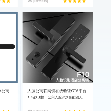
[list:visits]
单公寓
人脸公寓联网锁在线验证OTA平台
对接校园锁智能锁网约房联网
1.高效便捷：公寓人脸识别智能锁无需携带钥匙，只需通过脸部识别即可轻松开锁，省去了忘记带钥匙或钥匙遗失的烦恼。2. 安全可靠：采用先进的人脸识别技术，无法被仿冒或者伪造，提高了公寓的安全性。3. 可定制化：智能锁管理系统可根据公寓管理的需要进行定制化设置，方便快捷地针对用户开门权限进行管理，节省了人力资源。
[list:visits]