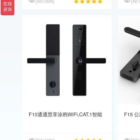
[list:visits]
[list:
F10通通慧享涂鸦WiFi,CAT.1智能
F15
锁
网约房
[list:visits]
[list: